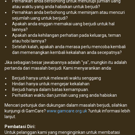
Pernahkan anda berbohong untuk menutupi jumlah uang
atau waktu yang anda habiskan untuk berjudi?
Pernahkan anda berbohong untuk meminjam atau mencuri
sejumlah uang untuk berjudi?
Apakah anda enggan memakai uang berjudi untuk hal
lainnya?
Apakah anda kehilangan perhatian pada keluarga, teman
atau hobi lainnya?
Setelah kalah, apakah anda merasa perlu mencoba kembali
dan memenangkan kembali kekalahan anda secepatnya?
Jika sebagian besar jawabannya adalah "ya", mungkin itu adalah
pertanda dari masalah berjudi. Kami menyarankan anda:
Berjudi hanya untuk melewati waktu senggang
Hindari hanya untuk mengejar kekalahan
Berjudi hanya dalam batas kemampuan.
Perhatikan waktu dan jumlah uang yang anda habiskan
Mencari petunjuk dan dukungan dalam masalah berjudi, silahkan
kunjungi di GamCare?
www.gamcare.org.uk
?untuk informasi lebih
lanjut.
Pembatasi Diri:
Untuk pelanggan kami yang menginginkan untuk membatasi